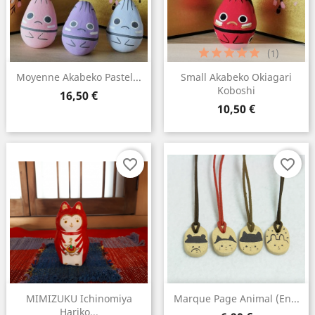
(1)
Moyenne Akabeko Pastel...
Small Akabeko Okiagari
Koboshi
Prix
16,50 €
Prix
10,50 €
favorite_border
favorite_border
MIMIZUKU Ichinomiya
Marque Page Animal (en...
Hariko...