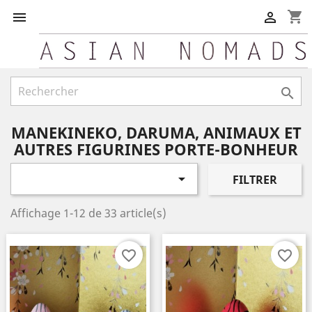
shopping_cart



MANEKINEKO, DARUMA, ANIMAUX ET
AUTRES FIGURINES PORTE-BONHEUR

FILTRER
Affichage 1-12 de 33 article(s)
favorite_border
favorite_border