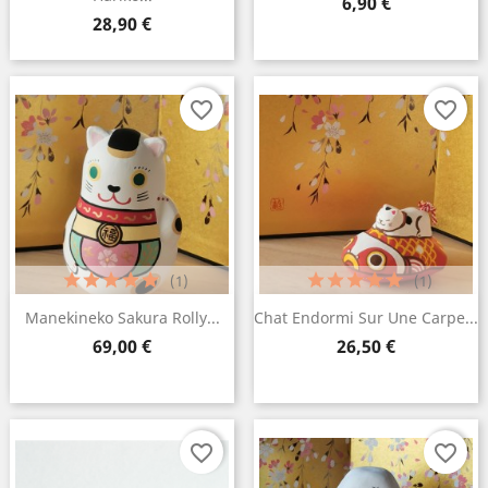
Prix
6,90 €
Prix
28,90 €
favorite_border
favorite_border
(1)
(1)
Manekineko Sakura Rolly...
Chat Endormi Sur Une Carpe...
Prix
Prix
69,00 €
26,50 €
favorite_border
favorite_border