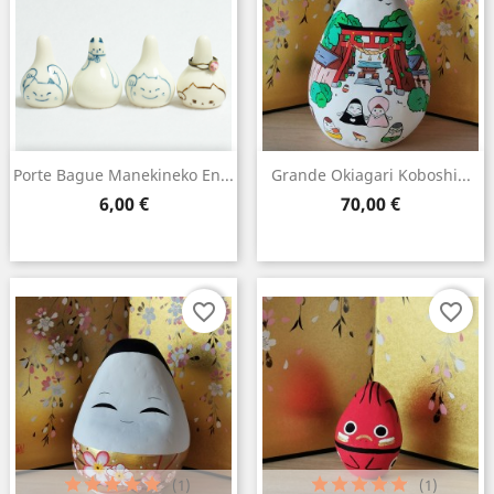
×
Create wishlist
Wishlist name
Porte Bague Manekineko En...
Grande Okiagari Koboshi...
Prix
Prix
6,00 €
70,00 €
Cancel
Create wishlist
favorite_border
favorite_border
(1)
(1)