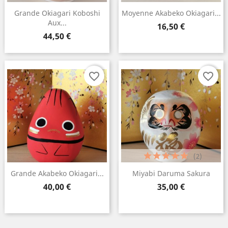
Grande Okiagari Koboshi
Moyenne Akabeko Okiagari...
Aux...
Prix
16,50 €
Prix
44,50 €
favorite_border
favorite_border
(2)
Grande Akabeko Okiagari...
Miyabi Daruma Sakura
Prix
Prix
40,00 €
35,00 €