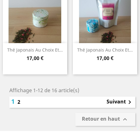
Thé Japonais Au Choix Et...
Thé Japonais Au Choix Et...
Prix
Prix
17,00 €
17,00 €
Affichage 1-12 de 16 article(s)
1
Suivant
2

Retour en haut
