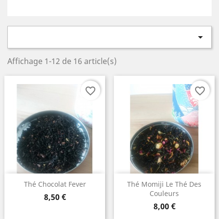

Affichage 1-12 de 16 article(s)
favorite_border
favorite_border
Thé Chocolat Fever
Thé Momiji Le Thé Des
Couleurs
Prix
8,50 €
Prix
8,00 €