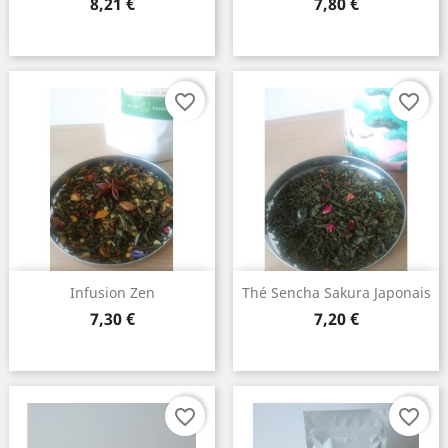
Prix
Prix
8,21 €
7,80 €
favorite_border
favorite_border
Create wishlist
Infusion Zen
Thé Sencha Sakura Japonais
Prix
Prix
7,30 €
7,20 €
Wishlist name
favorite_border
favorite_border
Cancel
Create 