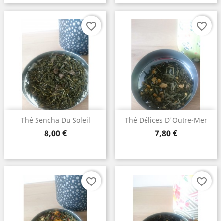
favorite_border
favorite_border
Thé Sencha Du Soleil
Thé Délices D'Outre-Mer
Prix
Prix
8,00 €
7,80 €
favorite_border
favorite_border