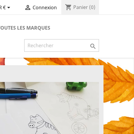
shopping_cart


Panier
(0)
R €
Connexion
TOUTES LES MARQUES
