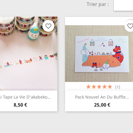
Trier par :
list name
favorite_border
favorite_bord
Cancel
Create wishlist
(1)
Aperçu rapide
Aperçu rapide


 Tape La Vie D'akabeko...
Pack Nouvel An Du Buffle...
Prix
Prix
8,50 €
25,00 €