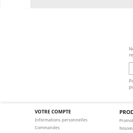
No
r
Po
pa
VOTRE COMPTE
PROD
Informations personnelles
Promot
Commandes
Nouvea