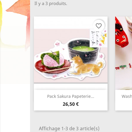
Il y a 3 produits.
Wish
favorite_border
Aperçu rapide

Pack Sakura Papeterie...
Washi
Prix
26,50 €
Affichage 1-3 de 3 article(s)