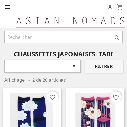
shopping_cart



CHAUSSETTES JAPONAISES, TABI

FILTRER
Affichage 1-12 de 20 article(s)
favorite_border
favorite_border