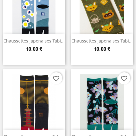
×
Create wishlist
Wishlist name
Chaussettes Japonaises Tabi...
Chaussettes Japonaises Tabi...
Prix
Prix
10,00 €
10,00 €
Cancel
Create wishlist
favorite_border
favorite_border