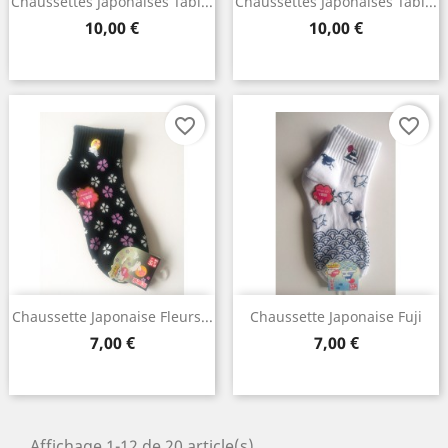
Chaussettes Japonaises Tabi...
Chaussettes Japonaises Tabi...
Prix
Prix
10,00 €
10,00 €
favorite_border
favorite_border
Chaussette Japonaise Fleurs...
Chaussette Japonaise Fuji
Prix
Prix
7,00 €
7,00 €
Affichage 1-12 de 20 article(s)