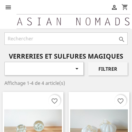
shopping_cart



VERRERIES ET SULFURES MAGIQUES

FILTRER
Affichage 1-4 de 4 article(s)
favorite_border
favorite_border