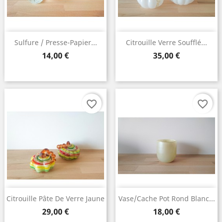
Sulfure / Presse-Papier...
Citrouille Verre Soufflé...
Prix
Prix
14,00 €
35,00 €
favorite_border
favorite_border
×
Create wishlist
Wishlist name
Citrouille Pâte De Verre Jaune
Vase/cache Pot Rond Blanc...
Prix
Prix
29,00 €
18,00 €
Cancel
Create wishlist