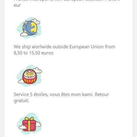
eur
We ship worlwide outside European Union from
8,50 to 15.50 euros
×
Create wishlist
Service 5 étoiles, vous êtes mon kami. Retour
Wishlist name
gratuit.
Cancel
Create wishlist