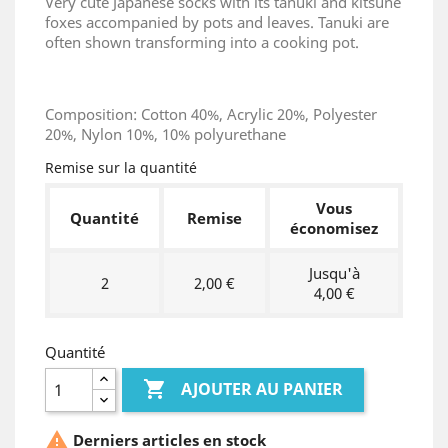
Very cute Japanese socks with its tanuki and kitsune
foxes accompanied by pots and leaves. Tanuki are
often shown transforming into a cooking pot.
Composition: Cotton 40%, Acrylic 20%, Polyester
20%, Nylon 10%, 10% polyurethane
Remise sur la quantité
Vous
Quantité
Remise
économisez
Jusqu'à
2
2,00 €
4,00 €
Quantité

AJOUTER AU PANIER

Derniers articles en stock