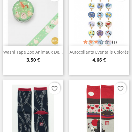
(1)
Washi Tape Zoo Animaux De...
Autocollants Éventails Colorés
Prix
Prix
3,50 €
4,66 €
favorite_border
favorite_border