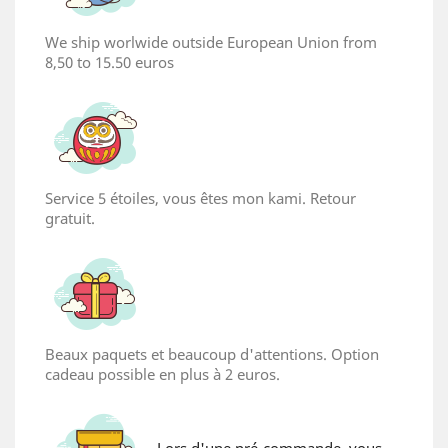
×
We ship worlwide outside European Union from
Create wishlist
8,50 to 15.50 euros
Wishlist name
Service 5 étoiles, vous êtes mon kami. Retour
Cancel
Create wishlist
gratuit.
Beaux paquets et beaucoup d'attentions. Option
cadeau possible en plus à 2 euros.