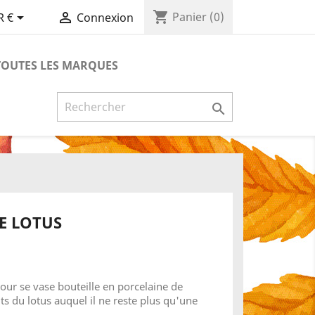
shopping_cart


Panier
(0)
R €
Connexion
TOUTES LES MARQUES

E LOTUS
ur se vase bouteille en porcelaine de
ts du lotus auquel il ne reste plus qu'une