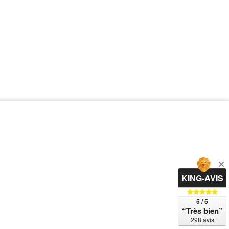
KING-AVIS
5 / 5
“Très bien”
298 avis