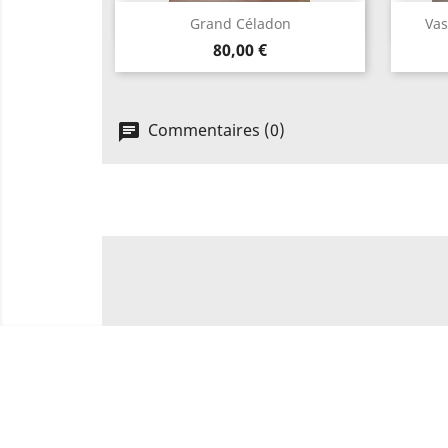
Aperçu rapide

Grand Céladon
Vas
Prix
80,00 €
Commentaires (0)