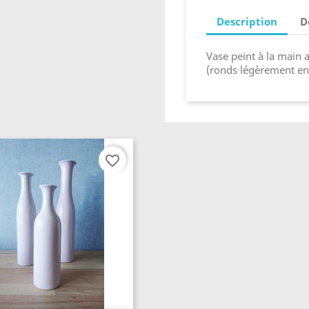
Description
D
Vase peint à la main a
(ronds légèrement en
favorite_border