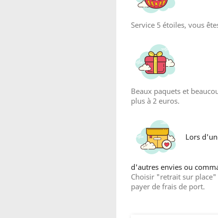
Service 5 étoiles, vous êt
reate wishlist
Beaux paquets et beaucou
list name
plus à 2 euros.
Lors d'u
Cancel
Create wishlist
d'autres envies ou comma
Choisir "retrait sur plac
payer de frais de port.