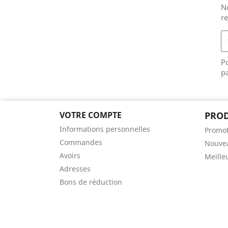
No
r
Po
pa
VOTRE COMPTE
PROD
Informations personnelles
Promot
Commandes
Nouvea
Avoirs
Meille
Adresses
Bons de réduction