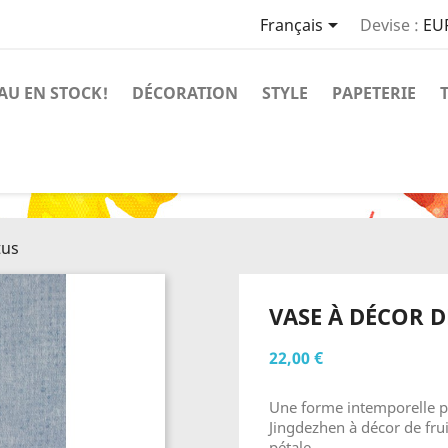

Français
Devise :
EU
AU EN STOCK!
DÉCORATION
STYLE
PAPETERIE
tus
VASE À DÉCOR D
22,00 €
Une forme intemporelle po
Jingdezhen à décor de frui
pétale.