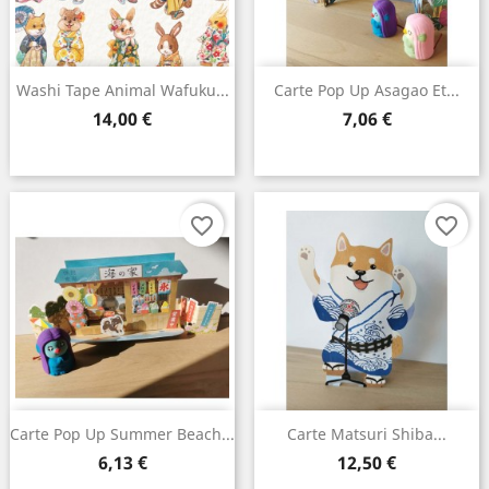
Washi Tape Animal Wafuku...
Carte Pop Up Asagao Et...
Prix
Prix
14,00 €
7,06 €
favorite_border
favorite_border
Carte Pop Up Summer Beach...
Carte Matsuri Shiba...
Prix
Prix
6,13 €
12,50 €